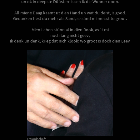
un ok in deepste Düüsternis seh ik die Wunner doon.
All miene Daag kaamt ut dien Hand un wat du deist, is good.
Gedanken hest du mehr als Sand, se sünd mi meisst to groot.
Mien Leben stünn al in dien Book, as`t mi
noch lang nicht geev;
ik denk un denk, krieg dat nich klook: Wo groot is doch dien Leev
Freundschaft