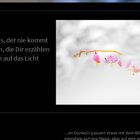
us, der nie kommt
, die Dir erzählen
 auf das Licht
…im Dunkeln passiert etwas mit dem Bil
irgendwie auf eine Weise, aber auf eine 