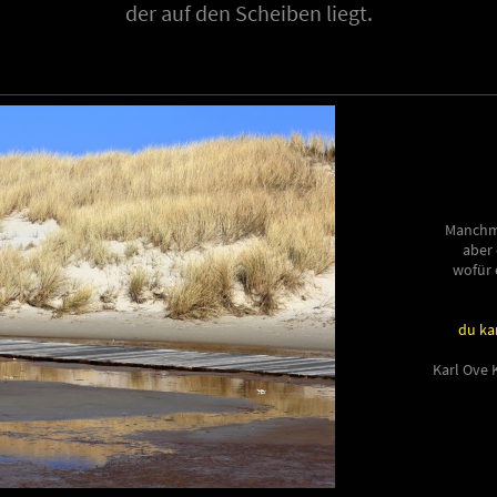
der auf den Scheiben liegt.
Manchma
aber 
wofür 
du ka
Karl Ove 