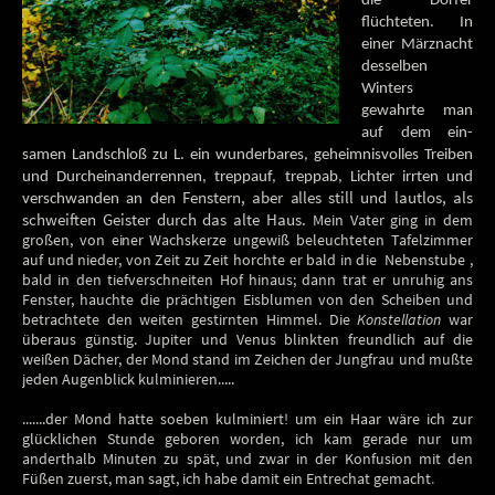
die Dörfer
flüchteten. In
einer Märznacht
desselben
Winters
gewahrte man
auf dem ein­
samen Landschloß zu L. ein wunderbares, geheimnisvolles Treiben
und Durcheinanderrennen, treppauf, treppab, Lichter irrten und
n Fenstern, aber
al
les still und lautlos, als
verschwanden an de
schweiften Geister durch das alte Haus.
Mein Vater ging in dem
großen, von
einer
Wachskerze ungewiß beleuchteten Tafelzimmer
auf und nieder, von Zeit zu Zeit horchte er bald in
die
Nebenstube ,
bald in den tiefverschneiten Hof hinaus; dann trat er unruhig ans
Fenster, hauchte die prächtigen Eisblumen von den Scheiben und
betrachtete den weiten gestirnten Himmel. Die
Konstellation
war
überaus günstig. Jupiter und Venus blinkten freundlich auf die
weißen Dächer, der Mond stand im Zeichen der Jungfrau und mußte
jeden Augenblic
k
kulminieren.....
.......der Mond hatte soeben kulminiert! um ein Haar wäre ich zur
glücklichen Stunde geboren worden, ich kam gerade nur um
anderthalb Minuten zu spät, und zwar in der Konfusion mit den
Füßen zuerst, man sagt, ich habe damit ein Entrechat gemacht
.